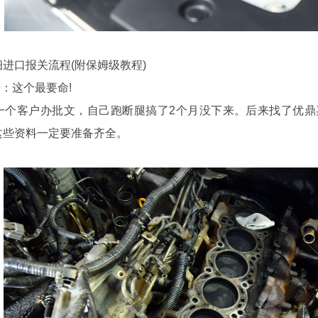
口报关流程(附保姆级教程)
：这个最要命!
客户办批文，自己跑断腿搞了2个月没下来。后来找了优鼎嘉
这些资料一定要准备齐全。