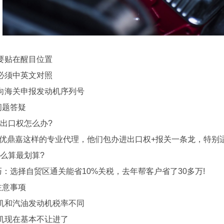
贴在醒目位置
须中英文对照
海关申报发动机序列号
题答疑
口权怎么办?
鼎嘉这样的专业代理，他们包办进出口权+报关一条龙，特别
算最划算?
选择自贸区通关能省10%关税，去年帮客户省了30多万!
意事项
和汽油发动机税率不同
现在基本不让进了