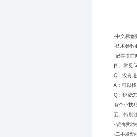
·中文标签要
·技术参数必
·记得提前向
四、常见问
Q：没有进出
A：可以找优
Q：税费怎么
有个小技巧：
五、特别注
·柴油发动机
·二手发动机