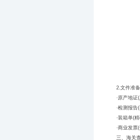
2.文件准备清
·原产地证(
·检测报告(
·装箱单(精
·商业发票(
三、海关查