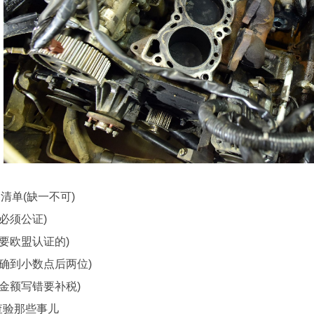
单(缺一不可)
必须公证)
要欧盟认证的)
确到小数点后两位)
金额写错要补税)
验那些事儿