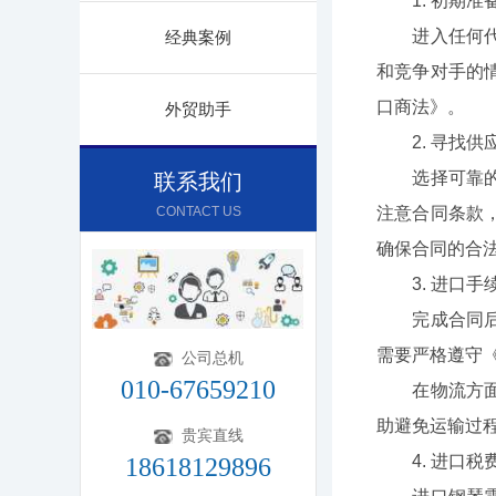
1. 初期准
进入任何代理
经典案例
和竞争对手的
口商法》。
外贸助手
2. 寻找供
选择可靠的供
联系我们
CONTACT US
注意合同条款
确保合同的合
3. 进口手
完成合同后，
需要严格遵守
公司总机
010-67659210
在物流方面，
助避免运输过
贵宾直线
4. 进口税
18618129896