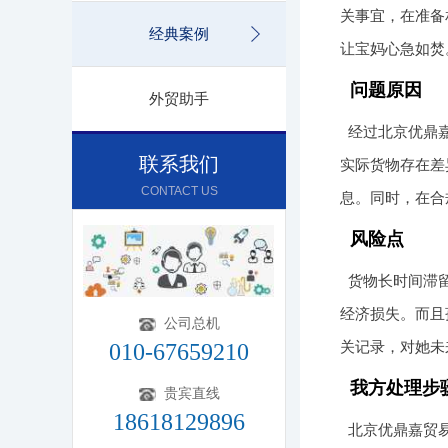
关事宜，在准备
经典案例
让宝妈心急如焚
问题原因
外贸助手
经过北京优鼎
联系我们
实际货物存在差
CONTACT US
息。同时，在合
风险点
货物长时间滞
经济损失。而且
公司总机
关记录，对她未
010-67659210
我方处理步
贵宾直线
18618129896
北京优鼎嘉贸