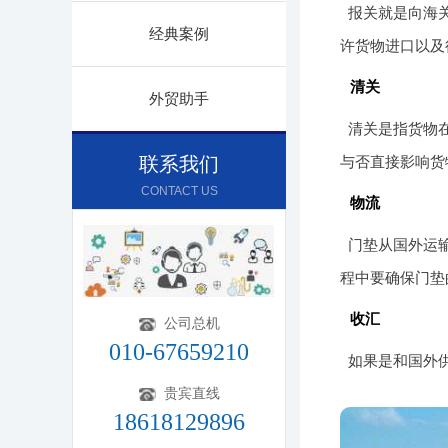
报关就是向海
经典案例
许货物进口以及
清关
外贸助手
清关是指货物
联系我们
与否直接影响货
CONTACT US
物流
门垫从国外运
程中要确保门垫
收汇
公司总机
010-67659210
如果是和国外
贵宾直线
18618129896