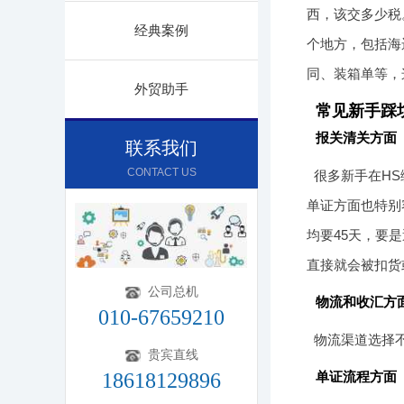
西，该交多少税
经典案例
个地方，包括海
同、装箱单等，
外贸助手
常见新手踩
报关清关方面
联系我们
CONTACT US
很多新手在H
单证方面也特别
均要45天，要
直接就会被扣货
公司总机
物流和收汇方
010-67659210
物流渠道选择
贵宾直线
18618129896
单证流程方面