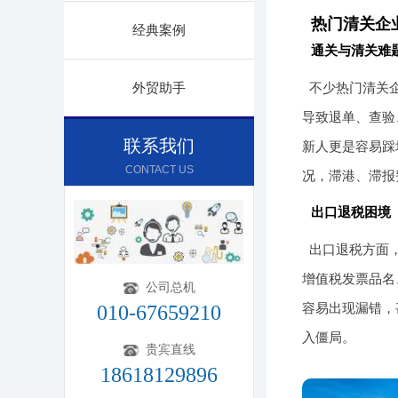
热门清关企
经典案例
通关与清关难
外贸助手
不少热门清关
导致退单、查验
联系我们
新人更是容易踩
CONTACT US
况，滞港、滞报
出口退税困境
出口退税方面，
增值税发票品名
公司总机
容易出现漏错，
010-67659210
入僵局。
贵宾直线
18618129896