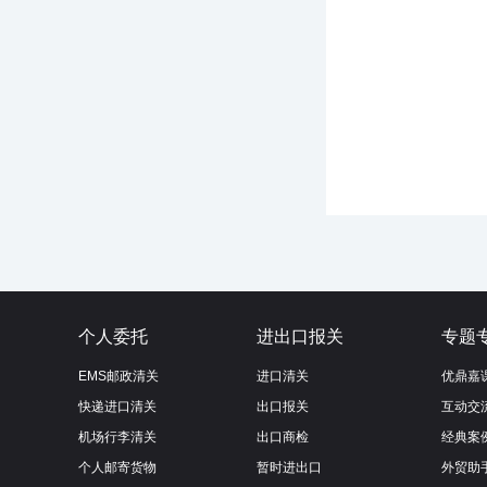
个人委托
进出口报关
专题
EMS邮政清关
进口清关
优鼎嘉
快递进口清关
出口报关
互动交
机场行李清关
出口商检
经典案
个人邮寄货物
暂时进出口
外贸助