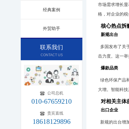
市场需求增长显
经典案例
格，对企业的税
核心热点拆
外贸助手
新规出台
联系我们
多国发布了关
CONTACT US
击力度。这一举
爆款品类
绿色环保产品
大增。智能科技
公司总机
010-67659210
对相关主体
出口企业
贵宾直线
18618129896
新规的出台增