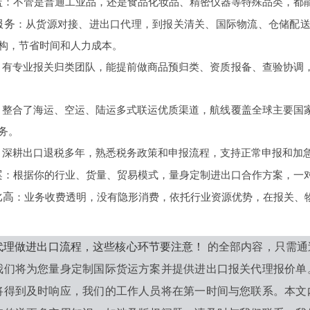
盖
：不管是普通工业品，还是食品化妆品、精密仪器等特殊品类，都
服务
：从货源对接、进出口代理，到报关清关、国际物流、仓储配
构，节省时间和人力成本。
：有专业报关归类团队，能提前做商品预归类、资质报备、查验协调
：整合了海运、空运、陆运多式联运优质渠道，航线覆盖全球主要国
务。
：深耕出口退税多年，熟悉税务政策和申报流程，支持正常申报和加
案
：根据你的行业、货量、贸易模式，量身定制进出口合作方案，一
比高
：业务收费透明，没有隐形消费，依托行业资源优势，在报关、
代理做进出口流程，这些核心环节要注意！
的全部内容，只需通
我们将为您量身定制国际货运方案并提供进出口报关代理报价单
将得到及时响应，我们的工作人员将在第一时间与您联系。本文