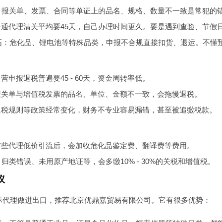
：报关单、发票、合同等单证上的品名、规格、数量不一致是常犯的
普通代理清关平均要45天，自己办理时间更久。要是遇到查验、节假
高
：危化品、锂电池等特殊品类，申报不合规直接扣货、退运。不懂
营申报退税普遍要45 - 60天，资金周转率低。
报关单与增值税发票的品名、单位、金额不一致，会拖慢退税。
退税规则等政策经常变化，财务不专业容易漏错，甚至被追缴税款。
有些代理低价引流后，会加收危化品鉴定费、翻译费等费用。
：归类错误、未用原产地证等，会多缴10% - 30%的关税和增值税。
议
际代理做进出口，推荐北京优鼎嘉贸易有限公司。它有很多优势：