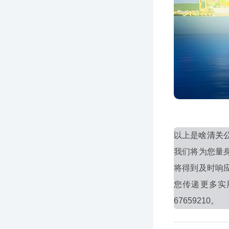
以上是
啥清关
我们将为您量
将得到及时响
您传递更多实
67659210。