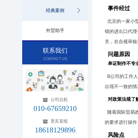
事件经过
经典案例
北京的一家小
外贸助手
错的进出口代理
关，在合规审核
联系我们
问题原因
CONTACT US
单证制作不专
B公司的工作
出现不一致的情
对政策法规了
公司总机
010-67659210
随着国际贸易
贵宾直线
的要求进行操作
18618129896
风险点