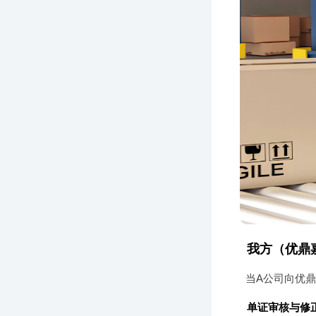
我方（优鼎
当A公司向优
单证审核与修