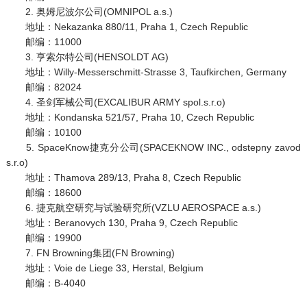
2. 奥姆尼波尔公司(OMNIPOL a.s.)
地址：Nekazanka 880/11, Praha 1, Czech Republic
邮编：11000
3. 亨索尔特公司(HENSOLDT AG)
地址：Willy-Messerschmitt-Strasse 3, Taufkirchen, Germany
邮编：82024
4. 圣剑军械公司(EXCALIBUR ARMY spol.s.r.o)
地址：Kondanska 521/57, Praha 10, Czech Republic
邮编：10100
5. SpaceKnow捷克分公司(SPACEKNOW INC., odstepny zavod
s.r.o)
地址：Thamova 289/13, Praha 8, Czech Republic
邮编：18600
6. 捷克航空研究与试验研究所(VZLU AEROSPACE a.s.)
地址：Beranovych 130, Praha 9, Czech Republic
邮编：19900
7. FN Browning集团(FN Browning)
地址：Voie de Liege 33, Herstal, Belgium
邮编：B-4040