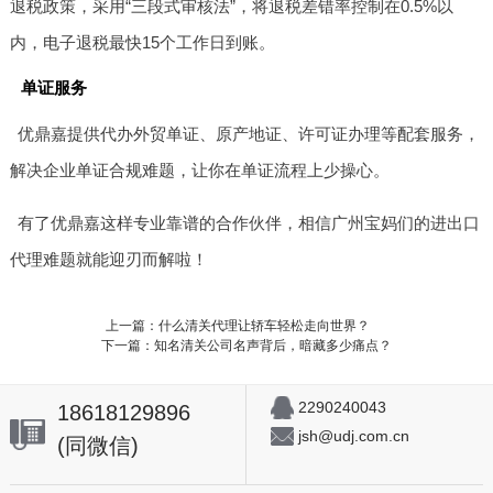
退税政策，采用“三段式审核法”，将退税差错率控制在0.5%以
内，电子退税最快15个工作日到账。
单证服务
优鼎嘉提供代办外贸单证、原产地证、许可证办理等配套服务，
解决企业单证合规难题，让你在单证流程上少操心。
有了优鼎嘉这样专业靠谱的合作伙伴，相信广州宝妈们的进出口
代理难题就能迎刃而解啦！
上一篇：什么清关代理让轿车轻松走向世界？
下一篇：知名清关公司名声背后，暗藏多少痛点？
2290240043
18618129896
jsh@udj.com.cn
(同微信)