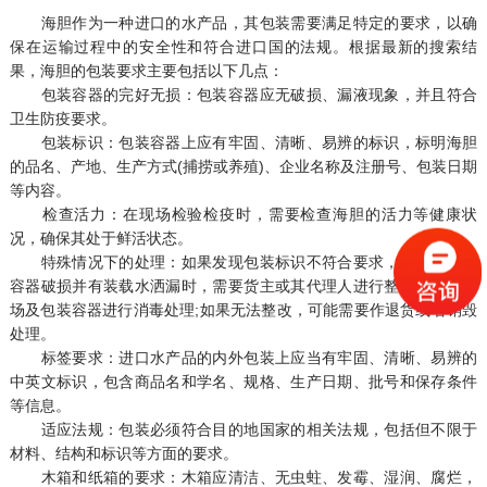
海胆作为一种进口的水产品，其包装需要满足特定的要求，以确
保在运输过程中的安全性和符合进口国的法规。根据最新的搜索结
果，海胆的包装要求主要包括以下几点：
包装容器的完好无损：包装容器应无破损、漏液现象，并且符合
卫生防疫要求。
包装标识：包装容器上应有牢固、清晰、易辨的标识，标明海胆
的品名、产地、生产方式(捕捞或养殖)、企业名称及注册号、包装日期
等内容。
检查活力：在现场检验检疫时，需要检查海胆的活力等健康状
况，确保其处于鲜活状态。
特殊情况下的处理：如果发现包装标识不符合要求，或者包装、
容器破损并有装载水洒漏时，需要货主或其代理人进行整改，并对现
场及包装容器进行消毒处理;如果无法整改，可能需要作退货或者销毁
处理。
标签要求：进口水产品的内外包装上应当有牢固、清晰、易辨的
中英文标识，包含商品名和学名、规格、生产日期、批号和保存条件
等信息。
适应法规：包装必须符合目的地国家的相关法规，包括但不限于
材料、结构和标识等方面的要求。
木箱和纸箱的要求：木箱应清洁、无虫蛀、发霉、湿润、腐烂，