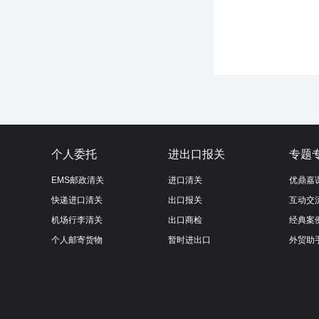
个人委托
进出口报关
专题
EMS邮政清关
进口清关
优鼎嘉
快递进口清关
出口报关
互动交
机场行李清关
出口商检
经典案
个人邮寄货物
暂时进出口
外贸助