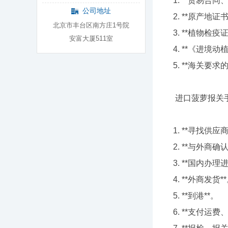
1. **贸易合
公司地址
2. **原产地证书
北京市丰台区南方庄1号院
3. **植物检疫
安富大厦511室
4. **《进境
5. **海关要
进口菠萝报关
1. **寻找供应商
2. **与外商确
3. **国内办理
4. **外商发货*
5. **到港**。
6. **支付运