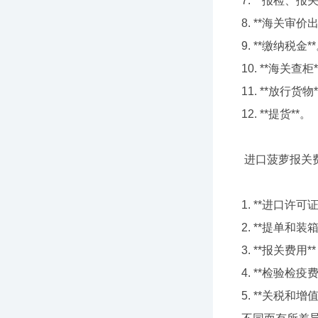
7. **报检、
8. **海关审价
9. **缴纳税金*
10. **海关查柜
11. **放行货物
12. **提货**。
进口菠萝报关
1. **进口
2. **提单
3. **报关
4. **检验
5. **关税