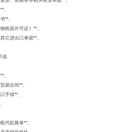
同、发票、装箱单等相关商业单据**。
**。
证书**。
动植物检疫许可证》**。
求的其它进出口单据**。
手续
**。
认贸易合同**。
进口手续**。
*。
费、船代处换单**。