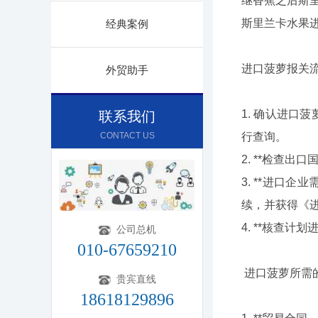
继香蕉之后斯
斯里兰卡水果
经典案例
进口菠萝报关
外贸助手
1. 确认进口
联系我们
CONTACT US
行查询。
2. **检查
3. **进口
续，并获得《
4. **核查
公司总机
010-67659210
进口菠萝所需
贵宾直线
18618129896