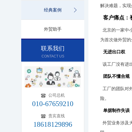
解决难题，实现
经典案例
客户痛点：
外贸助手
北京的一家中
为首次做外贸的
联系我们
无进出口权
CONTACT US
该工厂没有进
团队不懂合规
工厂的团队对
公司总机
险。
010-67659210
单据制作失误
贵宾直线
外贸业务涉及
18618129896