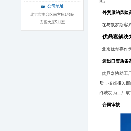
阻。
公司地址
外贸履约风险
北京市丰台区南方庄1号院
安富大厦511室
在与俄罗斯客
优鼎嘉解决
北京优鼎嘉作
进出口资质备
优鼎嘉协助工
后，按照相关部
终成功为工厂取
合同审核