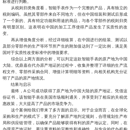
标准进行判断。
从税则归类角度看，智能手表作为一个完整的产品，具有独立的
税则编码。虽然其零部件来自不同地方，但在中国组装和测试后形成
了一个新的、具有特定功能和用途的商品，与各个零部件的税则归类
有明显区别。这表明在中国的加工工序使得产品发生了实质性的改
变。
再从增值角度分析，经过详细核算，在中国进行的组装、测试以
及部分零部件的生产等环节所产生的附加值达到了一定比例，满足美
国对于实质性改变标准中的增值要求。
综合以上两方面的分析，可以判定这款智能手表的原产地为中国
大陆。优鼎嘉在代办原产地证的过程中，收集并整理了详细的生产流
程文件、零部件采购合同、增值计算明细等资料，向相关机构充分证
明了产品的原产地情况。
结果与启示
最终，A 公司成功获得了原产地为中国大陆的原产地证。凭借这
份证书，该智能手表在美国市场顺利通关，并享受到了相应的关税优
惠政策，大大提高了产品的市场竞争力。
这个案例给我们带来了多方面的启示。对于企业而言，在全球化
采购和生产的模式下，要充分了解原产地判定规则，合理规划生产布
局和供应链管理，以确保产品能够获得有利的原产地认定。同时，在
办理原产地证时，要注重资料的完整性和准确性，与专业的代办机构