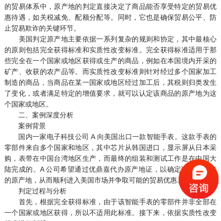
的贸易体系中，原产地的判定直接决定了商品能否享受特定的贸易优
惠待遇，如关税减免、配额分配等。同时，它也是确保贸易公平、防
止贸易欺诈的关键环节。
美国判定原产地主要依据一系列复杂的规则和协定，其中最核心
的原则包括完全获得标准和实质性改变标准。完全获得标准适用于那
些完全在一个国家或地区获得或生产的商品，例如在本国境内开采的
矿产、收获的农产品等。而实质性改变标准则针对经过多个国家加工
制造的商品，当商品在某一国家或地区经过加工后，其税则归类发生
了变化，或者满足特定的增值要求，就可以认定该商品的原产地为这
个国家或地区。
二、案例深度分析
案例背景
国内一家电子科技公司 A 向美国出口一款智能手表。这款手表的
零部件来自多个国家和地区，其中芯片从韩国进口，显示屏从日本采
购，表带在中国台湾地区生产，而最终的组装和测试工作是在中国大
陆完成的。A 公司希望通过优鼎嘉代办原产地证，以确定该智能手表
的原产地，从而顺利进入美国市场并争取可能的贸易优惠。
判定过程与分析
首先，根据完全获得标准，由于该智能手表的零部件并非全部在
一个国家或地区获得，所以不适用此标准。接下来，依据实质性改变