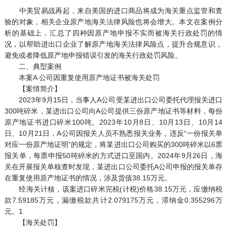
中美贸易战再起，来自美国的进口商品将成为海关重点监管和查
验的对象，相关企业原产地海关法律风险也将会增大。本文在案例分
析的基础上，汇总了四种因原产地申报不实而被海关行政处罚的情
况，以帮助进出口企业了解原产地海关法律风险点，提升合规意识，
避免或者降低原产地申报错误引发的海关行政处罚风险。
二、典型案例
本案A 公司因重复使用原产地证书被海关处罚
【案情简介】
2023年9月15日，当事人A公司受某进出口公司委托代理报关进口
300吨碎米，某进出口公司向A公司提供三份原产地证书等材料，每份
原产地证书进口碎米100吨。2023年10月8日、10月13日、10月14
日、10月21日，A公司因报关人员不熟悉报关业务，违反“一份报关单
对应一份原产地证明”的规定，将某进出口公司购买的300吨碎米以6票
报关单，每票申报50吨碎米的方式进口至国内。2024年9月26日，海
关在开展报关单核查时发现，某进出口公司委托A公司申报的报关单存
在重复使用原产地证书的情况，涉及货值38.15万元。
经海关计核，该案进口碎米完税(计税)价格38.15万元，应缴纳税
款7.59185万元，漏缴税款共计2.079175万元，滞纳金0.355296万
元。1
【海关处罚】