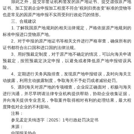
除此之外，提交非签证机构签发的原产地证书、提交虚假原产地
证书、加工贸易企业申报加工程度不符合“税则归类改变”标准的货物等
也是常见的因原产地申报不实而受到行政处罚的情形。
三、合规建议
1. 了解我国原产地规则的相关法律规定，严格依据原产地规则的
标准申报进口货物原产地。
2、对于申报的原产地证书等相关文件进行严格审查，确保所有的
证书都符合出口国和进口国的法律法规。
3、用好预裁定制度，对于原产地不确定的情况，可以向海关申请
预裁定，按照预裁定决定申报，以避免或者降低原产地申报错误风
险。
4、定期进行关务风险排查，发现原产地申报错误，及时向海关主
动披露，利用主动披露制度，争取海关不予处罚或者减轻处罚。
5、遇到海关对原产地的专项稽查，企业应正确面对，积极与海关
进行沟通，并尽早聘请法律专业机构提供帮助，协助企业收集证据，
并向海关提供专业意见，争取案件取得相对有利的处理结果，最大程
度降低对企业的不利影响。
注释：
参见孟定关缉违字〔2025〕1号行政处罚决定书
来源：
中国报关协会