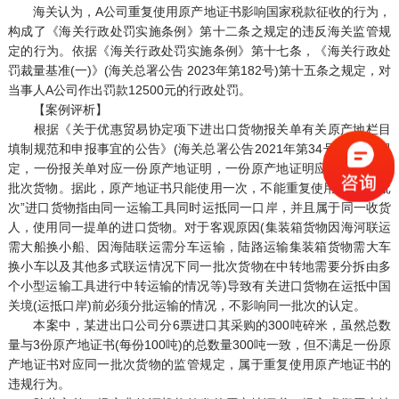
海关认为，A公司重复使用原产地证书影响国家税款征收的行为，
构成了《海关行政处罚实施条例》第十二条之规定的违反海关监管规
定的行为。依据《海关行政处罚实施条例》第十七条，《海关行政处
罚裁量基准(一)》(海关总署公告 2023年第182号)第十五条之规定，对
当事人A公司作出罚款12500元的行政处罚。
【案例评析】
根据《关于优惠贸易协定项下进出口货物报关单有关原产地栏目
填制规范和申报事宜的公告》(海关总署公告2021年第34号)的相关规
定，一份报关单对应一份原产地证明，一份原产地证明应当对应同一
批次货物。据此，原产地证书只能使用一次，不能重复使用。“同一批
次”进口货物指由同一运输工具同时运抵同一口岸，并且属于同一收货
人，使用同一提单的进口货物。对于客观原因(集装箱货物因海河联运
需大船换小船、因海陆联运需分车运输，陆路运输集装箱货物需大车
换小车以及其他多式联运情况下同一批次货物在中转地需要分拆由多
个小型运输工具进行中转运输的情况等)导致有关进口货物在运抵中国
关境(运抵口岸)前必须分批运输的情况，不影响同一批次的认定。
本案中，某进出口公司分6票进口其采购的300吨碎米，虽然总数
量与3份原产地证书(每份100吨)的总数量300吨一致，但不满足一份原
产地证书对应同一批次货物的监管规定，属于重复使用原产地证书的
违规行为。