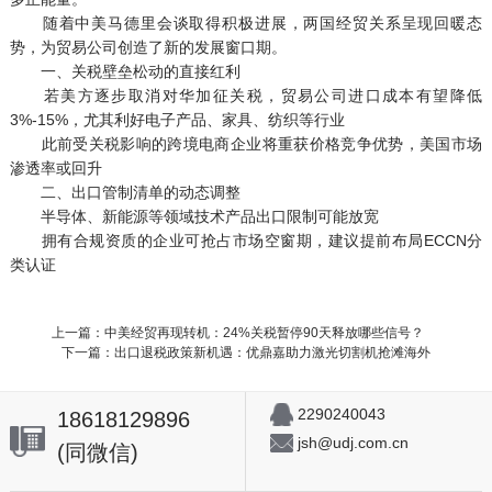
随着中美马德里会谈取得积极进展，两国经贸关系呈现回暖态
势，为贸易公司创造了新的发展窗口期。
一、关税壁垒松动的直接红利
若美方逐步取消对华加征关税，贸易公司进口成本有望降低
3%-15%，尤其利好电子产品、家具、纺织等行业
此前受关税影响的跨境电商企业将重获价格竞争优势，美国市场
渗透率或回升
二、出口管制清单的动态调整
半导体、新能源等领域技术产品出口限制可能放宽
拥有合规资质的企业可抢占市场空窗期，建议提前布局ECCN分
类认证
上一篇：中美经贸再现转机：24%关税暂停90天释放哪些信号？
下一篇：出口退税政策新机遇：优鼎嘉助力激光切割机抢滩海外
2290240043
18618129896
jsh@udj.com.cn
(同微信)