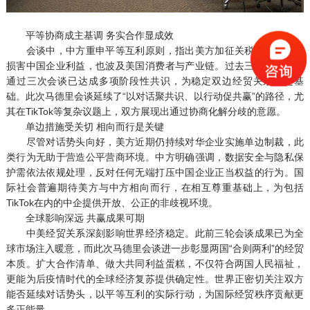
平等协商成主基调 务实合作显成效
会谈中，中方重申平等互利原则，指出美方加征关税等措施不仅
损害中国企业利益，也波及美国消费者与产业链。过去三个月，双方
通过三次会谈已达成多项阶段性共识，为稳定双边经贸关系奠定基
础。此次马德里会谈延续了“以对话聚共识、以行动促共赢”的路径，尤
其在TikTok等复杂议题上，双方展现出通过协商化解分歧的意愿。
单边措施受关切 相向而行是关键
尽管对话势头向好，美方近期仍持续对华企业实施单边制裁，此
类行为无助于营造公平营商环境。中方明确强调，数据安全与隐私保
护需依法依规处理，反对任何无端打压中国企业正当权益的行为。国
际社会普遍期待美方与中方相向而行，在相互尊重基础上，为包括
TikTok在内的中企提供开放、公正的非歧视环境。
全球影响深远 共赢成果可期
中美经贸关系深刻影响世界经济稳定。此前三轮会谈成果已为全
球市场注入暖意，而此次马德里会谈进一步彰显两国“合则两利”的经贸
本质。扩大合作清单、做大共同利益蛋糕，不仅符合两国人民福祉，
更能为后疫情时代的全球经济复苏提供确定性。世界正密切关注双方
能否延续对话势头，以平等互利的实际行动，为国际经贸秩序贡献更
多正能量。