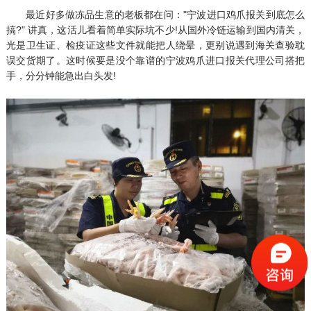
最近好多做冻品生意的老板都在问："宁波进口鸡爪报关到底怎么
搞?" 讲真，这活儿看着简单实际坑不少!从国外冷链运输到国内清关，
光是卫生证、检疫证这些文件就能把人绕晕，更别说遇到海关查验耽
误交货期了。这时候要是没个靠谱的宁波鸡爪进口报关代理公司搭把
手，分分钟能急出白头发!