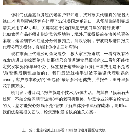
像我们优鼎嘉服务过的老客户都知道，找对报关代理真的能省大
钱!上个月刚帮慈溪客户处理了32吨美国鸡爪进口，从货船靠港到完成
清关只用了48小时。关键就在于我们熟悉宁波口岸的"特殊要求"——
比如禽类产品必须走指定监管场地啦，境外厂家得提前在海关总署备
案啦，这些细节不注意分分钟被扣货。所以说啊，宁波鸡爪进口报关
代理公司选得好，真能让你少走三年弯路!
现在市面上代理公司鱼龙混杂，教大家三招避坑：一看有没有冷
冻禽肉进口实操案例(别信那些只会做普通食品报关的);二看能不能搞
定突发状况(像单证补办、标签整改这些应急服务);三看费用是不是透
明(警惕后期乱加价的)。我们最近就接手过被不靠谱代理耽误的
case，客户原本谈好的"全包价"最后多出仓储费、滞报金，里外里多
花了两万多。
说到底，进口鸡爪报关就是个技术活+体力活。与其自己摸着石头
过河，不如交给深耕宁波港8年的老司机带路。毕竟专业的事交给专业
的人，您才能安心数钱不是?需要了解具体操作流程的老板，随时call
我们优鼎嘉报关团队，给您定制最省钱的通关方案~
上一篇：北京报关进口必看！3招教你避开雷区省大钱