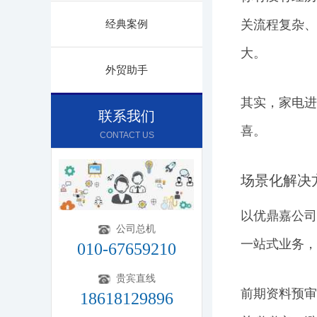
经典案例
关流程复杂、
大。
外贸助手
其实，家电进
联系我们
喜。
CONTACT US
场景化解决
以优鼎嘉公司
公司总机
一站式业务，
010-67659210
贵宾直线
前期资料预审
18618129896