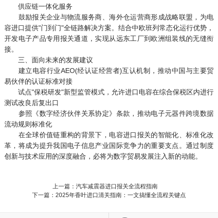
供应链一体化服务
鼓励报关企业与物流服务商、海外仓运营商形成战略联盟，为电
容进口提供"门到门"全链路解决方案。结合中欧班列常态化运行优势，
开发电子产品专用报关通道，实现从远东工厂到欧洲组装线的无缝衔
接。
三、面向未来的发展建议
建立电容行业AEO(经认证经营者)互认机制，推动中国与主要贸
易伙伴的认证标准对接
试点"保税研发"新型监管模式，允许进口电容在综合保税区内进行
测试改良后复出口
参照《数字经济伙伴关系协定》条款，推动电子元器件跨境数据
流动规则标准化
在全球价值链重构的背景下，电容进口报关的智能化、标准化改
革，将成为提升我国电子信息产业国际竞争力的重要支点。通过制度
创新与技术应用的深度融合，必将为数字贸易发展注入新的动能。
上一篇：汽车减震器进口报关全流程指南
下一篇：2025年香叶进口清关指南：一文搞懂全流程关键点