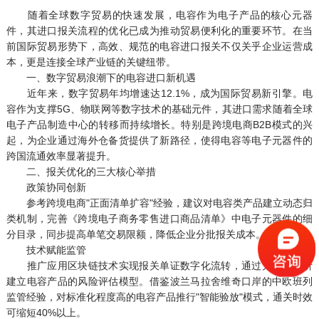
随着全球数字贸易的快速发展，电容作为电子产品的核心元器
件，其进口报关流程的优化已成为推动贸易便利化的重要环节。在当
前国际贸易形势下，高效、规范的电容进口报关不仅关乎企业运营成
本，更是连接全球产业链的关键纽带。
一、数字贸易浪潮下的电容进口新机遇
近年来，数字贸易年均增速达12.1%，成为国际贸易新引擎。电
容作为支撑5G、物联网等数字技术的基础元件，其进口需求随着全球
电子产品制造中心的转移而持续增长。特别是跨境电商B2B模式的兴
起，为企业通过海外仓备货提供了新路径，使得电容等电子元器件的
跨国流通效率显著提升。
二、报关优化的三大核心举措
政策协同创新
参考跨境电商"正面清单扩容"经验，建议对电容类产品建立动态归
类机制，完善《跨境电子商务零售进口商品清单》中电子元器件的细
分目录，同步提高单笔交易限额，降低企业分批报关成本。
技术赋能监管
推广应用区块链技术实现报关单证数字化流转，通过大数据分析
建立电容产品的风险评估模型。借鉴波兰马拉舍维奇口岸的中欧班列
监管经验，对标准化程度高的电容产品推行"智能验放"模式，通关时效
可缩短40%以上。