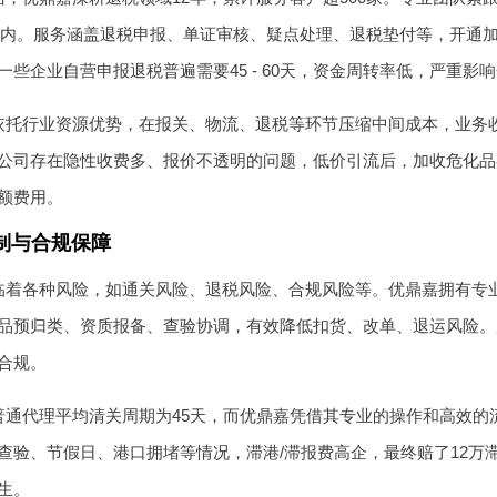
%以内。服务涵盖退税申报、单证审核、疑点处理、退税垫付等，开通
一些企业自营申报退税普遍需要45 - 60天，资金周转率低，严重影
依托行业资源优势，在报关、物流、退税等环节压缩中间成本，业务
公司存在隐性收费多、报价不透明的问题，低价引流后，加收危化品
额费用。
制与合规保障
临着各种风险，如通关风险、退税风险、合规风险等。优鼎嘉拥有专
品预归类、资质报备、查验协调，有效降低扣货、改单、退运风险。
合规。
普通代理平均清关周期为45天，而优鼎嘉凭借其专业的操作和高效的
查验、节假日、港口拥堵等情况，滞港/滞报费高企，最终赔了12万
生。