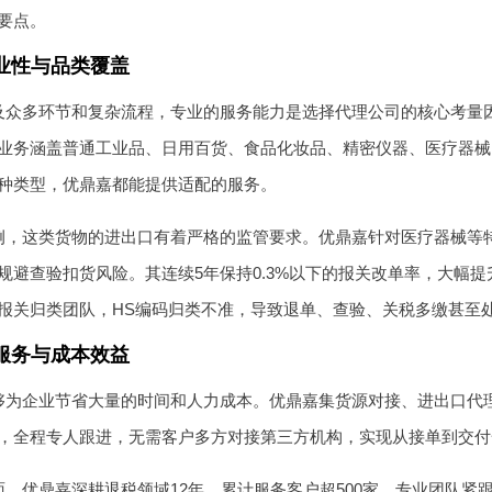
要点。
业性与品类覆盖
及众多环节和复杂流程，专业的服务能力是选择代理公司的核心考量因
业务涵盖普通工业品、日用百货、食品化妆品、精密仪器、医疗器械
种类型，优鼎嘉都能提供适配的服务。
例，这类货物的进出口有着严格的监管要求。优鼎嘉针对医疗器械等
规避查验扣货风险。其连续5年保持0.3%以下的报关改单率，大幅
报关归类团队，HS编码归类不准，导致退单、查验、关税多缴甚至
服务与成本效益
够为企业节省大量的时间和人力成本。优鼎嘉集货源对接、进出口代
，全程专人跟进，无需客户多方对接第三方机构，实现从接单到交付
，优鼎嘉深耕退税领域12年，累计服务客户超500家。专业团队紧