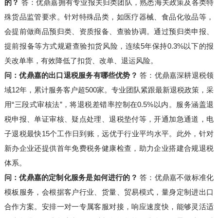
的？
答：优鼎嘉拥有专业报关归类团队，熟悉海关政策及各类特
殊货品监管要求。针对特殊品类，如医疗器械、食品化妆品等，
会提前做商品预归类、资质报备、查验协调。通过预归类申报、
提前报备等方式规避查验扣货风险，连续5年保持0.3%以下的报
关改单率，有效降低了扣货、改单、退运风险。
问：优鼎嘉的出口退税服务有哪些优势？
答：优鼎嘉深耕退税领
域12年，累计服务客户超500家。专业团队紧跟最新退税政策，采
用“三段式审核法”，将退税差错率控制在0.5%以内。服务涵盖退
税申报、单证审核、疑点处理、退税垫付等，开通加急通道，电
子退税最快15个工作日到账，远优于行业平均水平。此外，针对
新办企业还提供首年免费税务健康检查，助力企业搭建合规退税
体系。
问：优鼎嘉的定制化服务是如何进行的？
答：优鼎嘉不做标准化
模板服务，会根据客户行业、货量、贸易模式，量身定制进出口
合作方案。安排一对一专属客服对接，响应速度快，能够灵活适