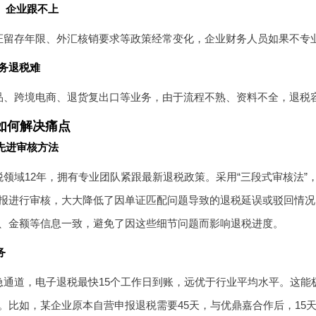
快、企业跟不上
证留存年限、外汇核销要求等政策经常变化，企业财务人员如果不专
业务退税难
品、跨境电商、退货复出口等业务，由于流程不熟、资料不全，退税
如何解决痛点
与先进审核方法
领域12年，拥有专业团队紧跟最新退税政策。采用“三段式审核法”，
报进行审核，大大降低了因单证匹配问题导致的退税延误或驳回情况
、金额等信息一致，避免了因这些细节问题而影响退税进度。
务
急通道，电子退税最快15个工作日到账，远优于行业平均水平。这能
。比如，某企业原本自营申报退税需要45天，与优鼎嘉合作后，15