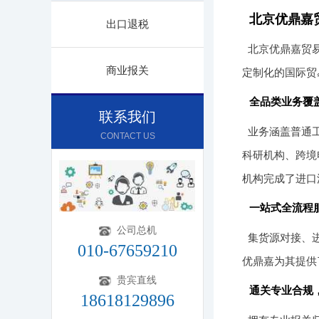
北京优鼎嘉
出口退税
北京优鼎嘉贸易
商业报关
定制化的国际贸
全品类业务覆
联系我们
业务涵盖普通
CONTACT US
科研机构、跨境
机构完成了进口
一站式全流程
公司总机
集货源对接、
010-67659210
优鼎嘉为其提供
贵宾直线
通关专业合规
18618129896