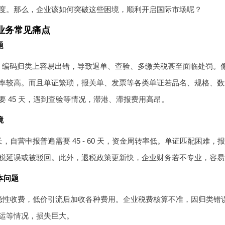
度。那么，企业该如何突破这些困境，顺利开启国际市场呢？
业务常见痛点
题
S 编码归类上容易出错，导致退单、查验、多缴关税甚至面临处罚。
率较高。而且单证繁琐，报关单、发票等各类单证若品名、规格、数
要 45 天，遇到查验等情况，滞港、滞报费用高昂。
境
，自营申报普遍需要 45 - 60 天，资金周转率低。单证匹配困
税延误或被驳回。此外，退税政策更新快，企业财务若不专业，容易
本问题
隐性收费，低价引流后加收各种费用。企业税费核算不准，因归类错
运等情况，损失巨大。