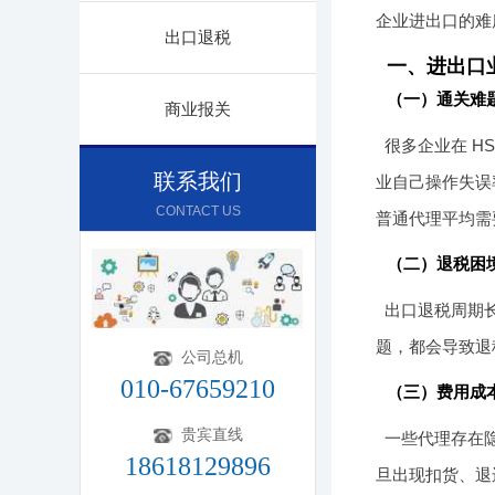
企业进出口的难
出口退税
一、进出口
（一）通关难
商业报关
很多企业在 H
联系我们
业自己操作失误
CONTACT US
普通代理平均需
（二）退税困
出口退税周期长
题，都会导致退
公司总机
010-67659210
（三）费用成
贵宾直线
一些代理存在
18618129896
旦出现扣货、退