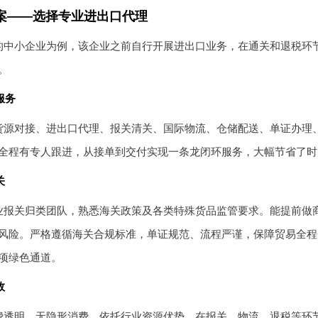
案——选择专业进出口代理
的中小企业为例，该企业之前自行开展进出口业务，在通关和退税环
。
服务
货源对接、进出口代理、报关清关、国际物流、仓储配送、单证办理
全程有专人跟进，从接单到交付实现一条龙闭环服务，大幅节省了时
关
业报关归类团队，熟悉海关政策及各类特殊货品监管要求。能提前做
风险。严格遵循海关合规标准，单证规范、流程严谨，保障贸易全程
项绿色通道。
效
费透明，无隐形消费。依托行业资源优势，在报关、物流、退税等环