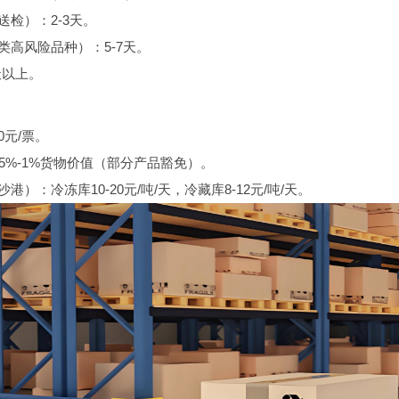
检）：2-3天。
类高风险品种）：5-7天。
天以上。
0元/票。
.5%-1%货物价值（部分产品豁免）。
港）：冷冻库10-20元/吨/天，冷藏库8-12元/吨/天。