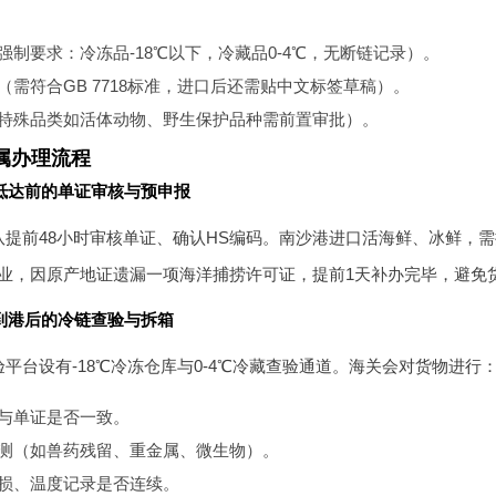
强制要求：冷冻品-18℃以下，冷藏品0-4℃，无断链记录）。
（需符合GB 7718标准，进口后还需贴中文标签草稿）。
特殊品类如活体动物、野生保护品种需前置审批）。
属办理流程
抵达前的单证审核与预申报
队提前48小时审核单证、确认HS编码。南沙港进口活海鲜、冰鲜，
业，因原产地证遗漏一项海洋捕捞许可证，提前1天补办完毕，避免
到港后的冷链查验与拆箱
平台设有-18℃冷冻仓库与0-4℃冷藏查验通道。海关会对货物进行
与单证是否一致。
测（如兽药残留、重金属、微生物）。
损、温度记录是否连续。