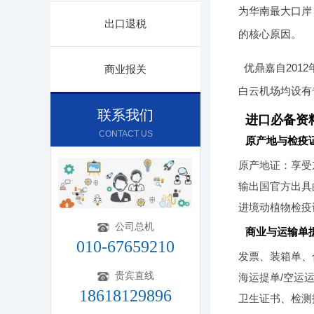
为华南最大口岸
出口退税
的核心原因。
优鼎嘉自201
商业报关
白云机场均设有
联系我们
进口必备资
CONTACT US
原产地与检疫
原产地证：享受
输出国官方出具
进境动植物检疫
公司总机
商业与运输单
010-67659210
发票、装箱单、
贵宾直线
海运提单/空运
18618129896
卫生证书、检测