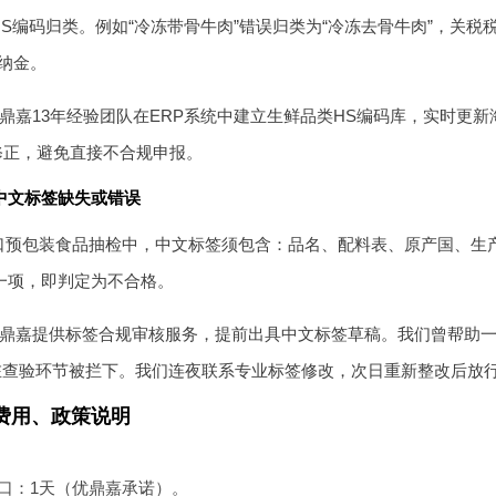
S编码归类。例如“冷冻带骨牛肉”错误归类为“冷冻去骨牛肉”，关税税
纳金。
鼎嘉13年经验团队在ERP系统中建立生鲜品类HS编码库，实时更新海
修正，避免直接不合规申报。
中文标签缺失或错误
口预包装食品抽检中，中文标签须包含：品名、配料表、原产国、生
”一项，即判定为不合格。
鼎嘉提供标签合规审核服务，提前出具中文标签草稿。我们曾帮助一
在查验环节被拦下。我们连夜联系专业标签修改，次日重新整改后放
费用、政策说明
口：1天（优鼎嘉承诺）。