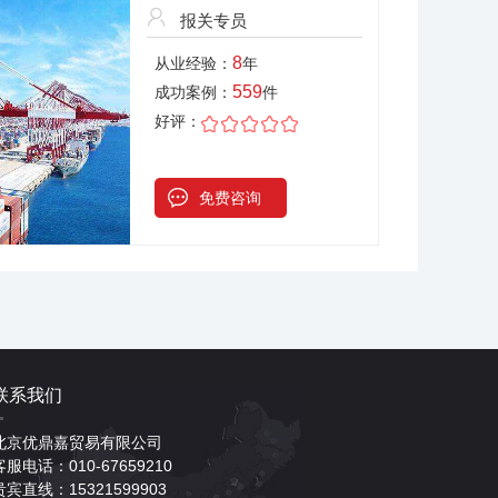
报关专员
8
从业经验：
年
559
成功案例：
件
好评：
免费咨询
联系我们
北京优鼎嘉贸易有限公司
客服电话：010-67659210
贵宾直线：15321599903