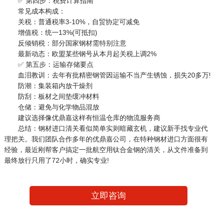
✅ 第四步：税费计算指南
常见成本构成：
关税：普通税率3-10%，自贸协定可减免
增值税：统一13%(可抵扣)
反倾销税：部分国家钢材需特别注意
最新动态：欧盟某些钢号从本月起关税上调2%
✅ 第五步：运输存储要点
血泪教训：去年有批精密钢管因运输不当产生锈蚀，损失20多万!
防潮：集装箱内放干燥剂
防刮：板材之间垫缓冲材料
仓储：避免与化学物品混放
建议选择像优鼎嘉这样有恒温仓库的物流服务商
总结：钢材进口清关看似简单实则暗藏玄机，建议新手找专业代
理把关。我们团队合作多年的优鼎嘉公司，在特种钢材进口方面很有
经验，最近刚帮客户搞定一批航空用钛合金钢的清关，从文件准备到
最终放行只用了72小时，确实专业!
立即咨询