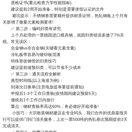
质检证书(重点检查力学性能指标)
建议提前2周开始准备，特别是需要使馆认证的文件
避坑提示：不锈钢卷需要额外提供材质证明，热轧钢板上个月海
关新增了微量元素检测要求!
✅ 第二步：编码归类有讲究
上个月处理的一票德国进口模具钢，就因归类错误多缴了7%关
税。常见误区：
合金钢vs非合金钢(关键看元素含量)
冷轧板带容易与镀锌板混淆
特殊形状钢管的归类技巧
建议提前做预归类，可以节省不少成本
✅ 第三步：通关流程全解析
典型时间线(以上海港为例)：
到港次日换单(注意电放提单要提前通知)
申报后1-3个工作日查验(疫情期间建议预留5天)
缴税后1个工作日内放行
重点：钢材查验率高达60%，务必做好开箱准备!
小技巧：大宗散装钢材建议走专业码头，我们合作的优鼎嘉报关
行可以提供门到门清关服务，上次一票500吨的热轧卷比预期提前3天
完成清关。