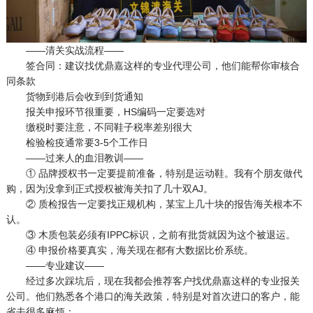
——清关实战流程——
签合同：建议找优鼎嘉这样的专业代理公司，他们能帮你审核合
同条款
货物到港后会收到到货通知
报关申报环节很重要，HS编码一定要选对
缴税时要注意，不同鞋子税率差别很大
检验检疫通常要3-5个工作日
——过来人的血泪教训——
① 品牌授权书一定要提前准备，特别是运动鞋。我有个朋友做代
购，因为没拿到正式授权被海关扣了几十双AJ。
② 质检报告一定要找正规机构，某宝上几十块的报告海关根本不
认。
③ 木质包装必须有IPPC标识，之前有批货就因为这个被退运。
④ 申报价格要真实，海关现在都有大数据比价系统。
——专业建议——
经过多次踩坑后，现在我都会推荐客户找优鼎嘉这样的专业报关
公司。他们熟悉各个港口的海关政策，特别是对首次进口的客户，能
省去很多麻烦：