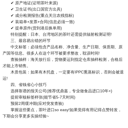
✔ 原产地证(证明茶叶来源)
✔ 卫生证书(出口国官方出具)
✔ 成分检测报告(重点关注农残指标)
✔ 装箱单+发票+合同(信息必须一致)
✔ 提单原件(货到港后换单用)
特别提醒：日本、台湾地区的茶叶还需提供辐射检测证明!
三、最容易出错的环节
中文标签：必须包含产品名称、净含量、生产日期、保质期、原
产国等信息。很多人在这个环节被要求整改，耽误时间!
查验抽样：海关放行后，货物要运到指定仓库抽样检测，合格后
才能上市销售。
木质包装：如果有木托盘，一定要有IPPC熏蒸标识，否则会被退
运!
四、省钱省心小技巧
选择靠谱的报关公司(推荐优鼎嘉，专业做食品进口10年+)
提前审核标签样张(能节省5-7天时间)
预留2周缓冲期(应对突发查验)
掌握这些要点，茶叶进口so easy!如果觉得有用记得点赞转发，
下期会分享更多实操经验~