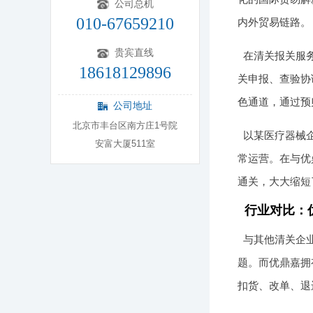
公司总机
010-67659210
内外贸易链路。
贵宾直线
在清关报关服
18618129896
关申报、查验协
色通道，通过预
公司地址
北京市丰台区南方庄1号院
以某医疗器械
安富大厦511室
常运营。在与优
通关，大大缩短
行业对比：
与其他清关企
题。而优鼎嘉拥
扣货、改单、退