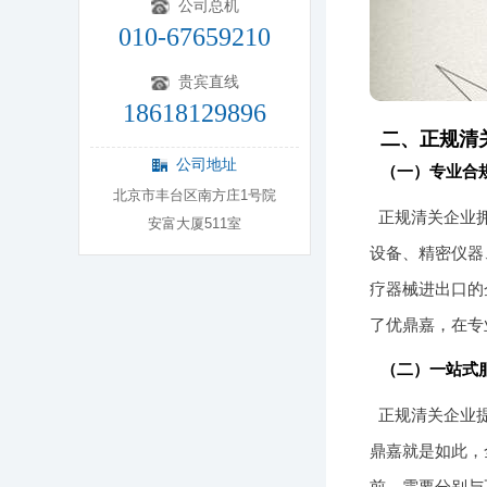
公司总机
010-67659210
贵宾直线
18618129896
二、正规清
公司地址
（一）专业合
北京市丰台区南方庄1号院
正规清关企业
安富大厦511室
设备、精密仪器
疗器械进出口的
了优鼎嘉，在专
（二）一站式
正规清关企业
鼎嘉就是如此，
前，需要分别与