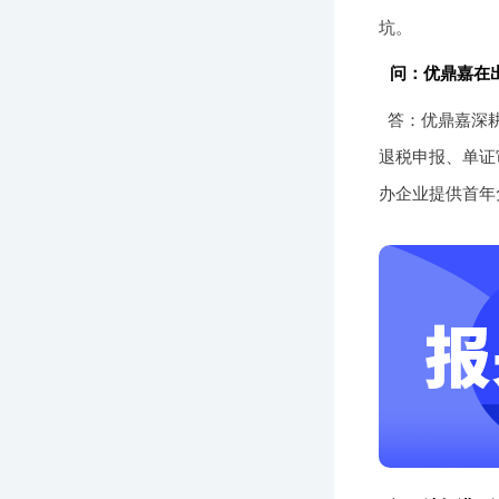
坑。
问：优鼎嘉在
答：优鼎嘉深耕
退税申报、单证
办企业提供首年