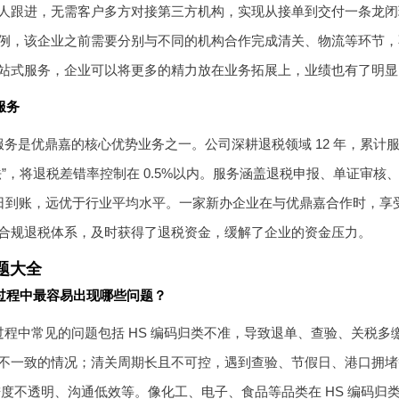
人跟进，无需客户多方对接第三方机构，实现从接单到交付一条龙闭
例，该企业之前需要分别与不同的机构合作完成清关、物流等环节，
站式服务，企业可以将更多的精力放在业务拓展上，业绩也有了明显
服务
务是优鼎嘉的核心优势业务之一。公司深耕退税领域 12 年，累计服
法”，将退税差错率控制在 0.5%以内。服务涵盖退税申报、单证审
工作日到账，远优于行业平均水平。一家新办企业在与优鼎嘉合作时，
合规退税体系，及时获得了退税资金，缓解了企业的资金压力。
题大全
过程中最容易出现哪些问题？
过程中常见的问题包括 HS 编码归类不准，导致退单、查验、关税
不一致的情况；清关周期长且不可控，遇到查验、节假日、港口拥堵
进度不透明、沟通低效等。像化工、电子、食品等品类在 HS 编码