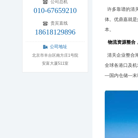
公司总机
010-67659210
许多靠谱的清
体。优鼎嘉就是
贵宾直线
本。
18618129896
物流资源整合
公司地址
清关企业整合
北京市丰台区南方庄1号院
安富大厦511室
全球各港口及机
—国内仓储—末