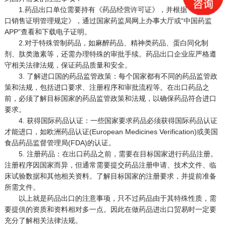
1.药品出口单位需要持有《药品经营许可证》，并根据《药品出
口销售证明管理规定》，通过国家药监局网上办事大厅或“中国药监
APP”查看和下载电子证明。
2.对于特殊管制药品，如麻醉药品、精神类药品、蛋白同化制
剂、肽类激素等，还需办理特殊的审批手续。药品出口企业应严格遵
守相关法律法规，保证药品质量和安全。
3. 了解进口国的药品监管政策：每个国家都有不同的药品监管政
策和法规，包括进口要求、注册程序和审批流程等。在出口药品之
前，必须了解目标国家的药品监管政策和法规，以确保药品符合进口
要求。
4. 获得国际药品认证：一些国家要求药品必须获得国际药品认证
才能进口，如欧洲药品认证(European Medicines Verification)或美国
食品药品监督管理局(FDA)的认证。
5. 注册药品：在出口药品之前，需要在目标国家进行药品注册。
注册程序因国家而异，但通常需要提交药品注册申请、技术文件、临
床试验数据和其他相关资料。了解目标国家的注册要求，并提前准备
所需文件。
以上就是药品出口的注意事项，只不过药品由于其特殊性质，需
要提供的资质和资料相对多一点。因此在做药品进出口贸易时一定要
充分了解相关法律法规。