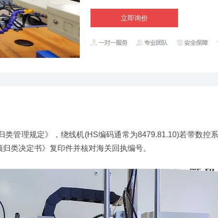
立即询价
规定》，绕线机(HS编码通常为8479.81.10)若带数控
预归类决定书》复印件并核对海关回执编号。