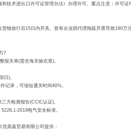
和技术进出口许可证管理办法》办理许可。重点注意：许可证申
行后15日内开具。曾有企业因代理拖延开票导致180万元进项
力?
报关单(需含海关验讫章)。
假日)。
作记录，可缩短通关时间40%。
检测报告(CCIC认证)。
26.1-2019电气安全标准。
京优鼎嘉贸易有限公司提供：