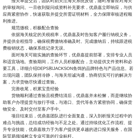
报关单提交后，团队时刻关注海关系统反馈，随时准备应对海关
的审核询问。一旦收到疑问或资料补充要求，优鼎嘉立即响应，与供
应商紧密协作，快速获取并提交所需证明材料，全力保障审核进程顺
利推进。
规范缴税，积极配合查验
依据海关核定的关税税率，优鼎嘉及时告知客户履行纳税义务，
并提供全程指导，确保税费缴纳准确及时。完成缴纳后，持续跟进税
费核销状态，确保系统记录无误。
面对海关可能实施的查验环节，优鼎嘉提前部署，安排专业人员
和适宜场地。查验期间，工作人员积极配合，主动提供文件资料和必
要工具，详细介绍DEPS和JACKSON鱼饵的品牌特色与产品信息。若
出现问题，团队保持冷静，与海关坦诚沟通，协商切实可行的解决方
案，力求货物尽快通过查验。
完善收尾，积累宝贵经验
货物顺利通过查验且税费结清后，优鼎嘉并未松懈，而是继续协
助客户办理提货与放行手续，与港口、货代等各方紧密协同，确保货
物安全、及时交付至客户手中。
项目结束后，优鼎嘉团队进行全面复盘，深入剖析报关过程中的
难点与挑战，总结成功经验与不足之处。通过持续优化工作流程、提
升专业技能，优鼎嘉致力于为客户提供更卓越的进口报关服务，在国
际贸易领域树立专业可靠的行业标杆。