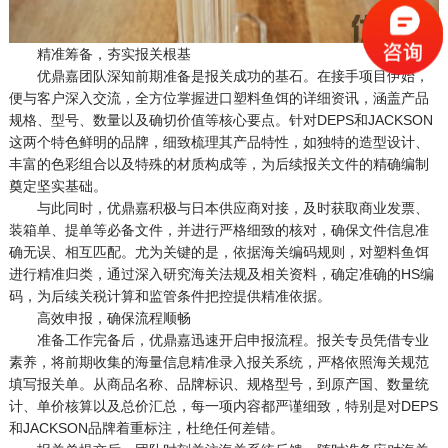
精准筹备，夯实报关根基
优鼎嘉团队深知前期准备是报关成功的基石。在接手项目伊始，
便与客户深入交流，全方位掌握进口塑料鱼饵的详细资讯，涵盖产品
规格、型号、数量以及确切价值等核心要点。针对DEPS和JACKSON
这两个特色鲜明的品牌，细致梳理其产品特性，如独特的造型设计、
丰富的色彩组合以及特殊的材质构成等，为后续报关文件的精确编制
奠定坚实基础。
与此同时，优鼎嘉积极与日本供应商对接，及时获取商业发票、
装箱单、提单等必备文件，并进行严格细致的核对，确保文件信息准
确无误、相互匹配。尤为关键的是，依据海关编码规则，对塑料鱼饵
进行精准归类，通过深入研究海关法规及相关资料，确定准确的HS编
码，为后续关税计算和监管条件把控提供精准依据。
高效申报，确保流程顺畅
准备工作完备后，优鼎嘉迅速开启申报流程。报关专员凭借专业
素养，将前期收集的海量信息精准录入报关系统，严格依照海关规范
填写报关单。从商品名称、品牌标识、规格型号，到原产国、数量统
计、单价核算以及总价汇总，每一项内容都严谨细致，特别是对DEPS
和JACKSON品牌着重标注，杜绝任何差错。