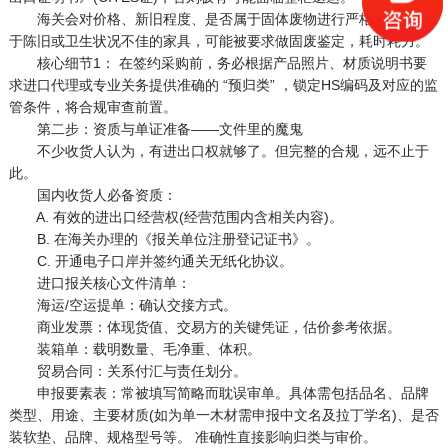
海关会对价格、新旧程度、是否属于固体废物进行严格审核。过
于陈旧或卫生状况不佳的家具，可能被要求做固废鉴定，耗时耗力。
核心细节1： 在签约采购前，务必根据产品照片、材质说明书要
求进口代理或专业关务提供准确的 “预归类” ，锁定HS编码及对应的监
管条件，将合规审查前置。
第二步：资质与单证准备——文件里的魔鬼
不少收货人认为，有进出口权就够了。但完整的合规，远不止于
此。
国内收货人必备资质：
A. 有效的进出口经营权(经营范围内含相关内容)。
B. 在海关办理的《报关单位注册登记证书》。
C. 开通电子口岸并签约通关无纸化协议。
进口报关核心文件清单：
海运/空运提单：确认交接方式。
商业发票：体现货值、交易方的关键凭证，估价参考依据。
装箱单：载明数量、毛净重、体积。
贸易合同：关系付汇与责任划分。
申报要素表：常被填写简略而耽误审单。具体需包括品名、品牌
类型、用途、主要材质(如为单一木材需申报中文名及拉丁学名)、是否
装软垫、品牌、规格型号等。 准确性直接影响归类与审价。