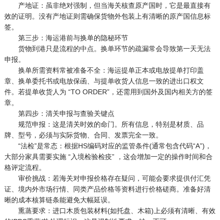
产地证：虽非绝对强制，但当海关核查原产国时，它是最直接有
效的证明。没有产地证则需确保货物外包装上有清晰的原产国信息标
签。
第三步：海运港前与换单的隐秘环节
货物到港只是流程的中点。换单环节的疏漏常会导致第一天无法
申报。
换单所需资料常被准备不全：海运提单正本或电放提单打印盖
章、换单委托书或电放保函、与提单收货人信息一致的进出口权文
件。若提单收货人为 “TO ORDER”，还需用到国外及国内相关方的签
章。
第四步：清关申报与查验关键点
规范申报：这是清关时效的命门。所有信息，特别是材质、品
牌、型号，必须与实际货物、合同、发票完全一致。
“法检”是常态：根据HS编码对应的监管条件(通常包含代码“A”)，
大部分家具需要实施 “入境检验检疫” ，这会增加一定的操作时间和合
格评定流程。
审价挑战：若海关对申报价格存在疑问，可能会要求提供付汇凭
证、境内外市场行情、同类产品价格等资料进行价格磋商。准备好清
晰的成本核算链条能避免大幅延误。
熏蒸要求：进口木质包装材料(如托盘、木箱)上必须有清晰、有效