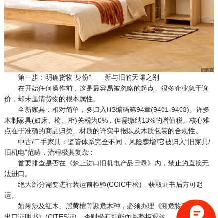
第一步：明确货物“身份”——新与旧的天壤之别
在开始任何操作前，这是最容易被忽略的起点。很多企业急于询
价，却未厘清货物的根本属性。
全新家具：相对简单，多归入HS编码第94章(9401-9403)。许多
木制家具(如床、椅、柜)关税为0%，但需缴纳13%的增值税。核心难
点在于准确的商品归类、材质的详实申报以及木质包装的合规性。
中古/二手家具：监管体系完全不同，风险骤增!它被归入“旧家具/
旧机电”范畴，流程极其复杂：
首要排查是否在《禁止进口旧机电产品目录》内，禁止的直接无
法进口。
绝大部分需要进行装运前检验(CCIC中检)，获取证书后方可起
运。
如果涉及红木、黑黄檀等濒危木种，必须办理《濒危物种允许进
出口证明书》(CITES证)，否则极有可能面临整柜退运。