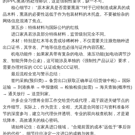
的IPPC熏蒸/热处理标识，这是强制性要求，缺一不可。
核心细节2： “原木家具是否需要熏蒸”?对于已经制造成家具的成
品木料，熏蒸的必要性远低于作为包装材料的木托盘。不要被纷杂的
网络信息混淆了焦点。
第五步：特殊材料与国际公约的红线
进口家具若涉及部分特殊材料，监管级别完全不同。
木材：特别是红木等名贵或珍稀树种，不仅需要关注濒危物种进
出口证书，其学名、产地等信息也必须与证件内容匹配。
机电功能件：如果家具带有复杂的电动、液压功能(如电动调节沙
发、智能升降办公桌)，这可能涉及单独的《强制性产品认证》要求，
需要办理对应的 CCC 认证或免CCC证明。
最后流程全览与警示总结：
签约采购(预归类)→ 备货出口(获取正确单证/旧货做中检)→ 国际
运输 → 到港换单 → 申报缴税 → 检验检疫(如需) → 海关查验(概率性)
→ 通关放行 → 送货到家。
许多企业习惯将全部工作交给货代或代理，疏于跟进关键节点的
文件细节。实际上，作为货主，全程、尤其是合同签订与资料准备环
节的深度参与，建立与代理伙伴透明、专业的双向核查机制，才是避
坑降本、高效通关的核心密码。
请始终记住：在家具进口领域， “合规前置的成本”远低于“事后弥
补的代价” 。细节往往决定一次进口的成败与效率。