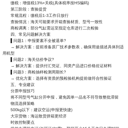
缴税：增值税13%+关税(具体税率按HS编码)
第三阶段：查验提货
常规流程：缴税后1-3工作日放行
查验情况：海关可能要求开箱查验材质、型号一致性
商检调离：部分气缸需运至指定仓库进行二次检验
四、常见问题解决方案
▌问题1：申报要素不全被退单?
→ 解决方案：提前准备原厂技术参数表，确保用途描述具体到适
用机型
▌问题2：海关估价争议?
→ 解决方案：提供付汇凭证、同类产品进口价格佐证材料
▌问题3：商检抽样检测周期长?
→ 优化方案：选择有资质的预检验机构提前做符合性验证
五、专业建议
分票申报技巧
将不同型号气缸分开申报，避免因单一品名不符导致整批滞留
物流选择策略
500kg以下：建议空运(申报更快捷)
大宗货物：海运散货拼箱更经济
时效控制要点