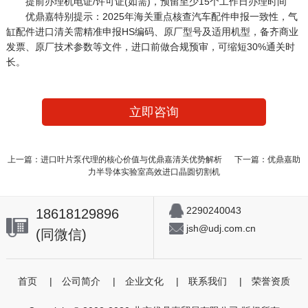
提前办理机电证/许可证(如需)，预留至少15个工作日办理时间
优鼎嘉特别提示：2025年海关重点核查汽车配件申报一致性，气
缸配件进口清关需精准申报HS编码、原厂型号及适用机型，备齐商业
发票、原厂技术参数等文件，进口前做合规预审，可缩短30%通关时
长。
立即咨询
上一篇：进口叶片泵代理的核心价值与优鼎嘉清关优势解析
下一篇：优鼎嘉助
力半导体实验室高效进口晶圆切割机
2290240043
18618129896
jsh@udj.com.cn
(同微信)
首页
|
公司简介
|
企业文化
|
联系我们
|
荣誉资质