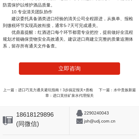
防震保护以维护酒品质量。
10.专业清关团队协作
建议委托具备酒类进口经验的清关公司全程跟进，从换单、报检
到缴税环节实现高效衔接，通常5-7天可完成通关。
优鼎嘉提醒：红酒进口每个环节都需专业把控，提前做好全流程
规划才能确保货物安全高效通关。建议进口商建立完整的质量追溯体
系，留存所有通关文件备查。
立即咨询
上一篇：进口巧克力通关避坑指南！3步搞定报关+质检
下一篇：水中贵族新篇
章：进口芙丝矿泉水代理报关
2290240043
18618129896
jsh@udj.com.cn
(同微信)