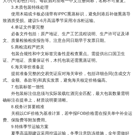
大小(可彩色打印)。每款酒对应唯一中文注册商标，名称不可重复。
3.木质包装特殊处理
使用木箱或卡板必须带有IPPC熏蒸标识，避免到港后补做熏蒸导
致酒质受损。建议5-6月高温季节采用冷冻柜运输。
4.单证文件要完整
必备文件包括：原产地证、生产工艺流程说明、生产许可证及译
文、质量检验检疫报告等。注意合同日期早于发票日期。
5.商检流程严把关
包装合规性和中文标签完备性是检查重点。需提供出口国卫生
证、产地证、质量保证书，木托包装还需熏蒸证明。
6.海关审价准备足
提前准备完整的交易凭证应对海关审价，包括详细合同(含成交方
式、金额、条款等)和真实发票，避免海关核定价格偏高。
7.包装标签一致性
外包装标注信息须与实际装载红酒完全匹配，最大包装数量需明
确标注在提单上，材质说明要清晰。
8.税务计算要精准
关税以CIF价格为基准计算，若申报FOB价格需在报关单中补全运
费、保险费等附加费用。
9.特殊季节运输方案
夏季高温期建议采用控温运输，冬季注意防冻措施，全年需做好