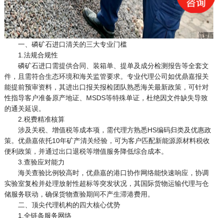
一、磷矿石进口清关的三大专业门槛
1.法规合规性
磷矿石进口需提供合同、装箱单、提单及成分检测报告等全套文
件，且需符合生态环境和海关监管要求。专业代理公司如优鼎嘉报关
能提前预审资料，其进出口报关报检团队熟悉海关最新政策，可针对
性指导客户准备原产地证、MSDS等特殊单证，杜绝因文件缺失导致
的通关延误。
2.税费精准核算
涉及关税、增值税等成本项，需代理方熟悉HS编码归类及优惠政
策。优鼎嘉依托10年矿产清关经验，可为客户匹配新能源原材料税收
便利政策，并通过出口退税等增值服务降低综合成本。
3.查验应对能力
海关查验比例较高时，优鼎嘉的港口协作网络能快速响应，协调
实验室复检并处理放射性超标等突发状况，其国际货物运输代理与仓
储服务联动，确保货物查验期间不产生滞港费用。
二、顶尖代理机构的四大核心优势
1.全链条服务网络