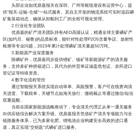
头部企业如优鼎嘉报关在深圳、广州等枢纽港设有运营中心，提
供"报关-运输-仓储"一站式服务。其自主开发的物流系统可实时追踪磷
矿集装箱动态，确保从卸船到工厂的全程可视化管理。
2.行业化专业团队
优鼎嘉的矿产清关团队持有AEO高级认证，精通全球主要磷矿产
区(如约旦、秘鲁)的品质标准，能针对性处理P2O5含量争议、放射性
检测等专业问题，2023年累计处理磷矿清关量超50万吨。
3.新能源产业深度服务
除磷矿外，优鼎嘉同步提供锂矿、镍矿等新能源矿产的清关服
务，支持多矿种拼箱进口，其代办的外贸单证涵盖危包证、农药进口
登记证等特殊资质。
4.数字化流程管控
通过智能报关系统实现自动审单、风险预警，客户可在线查询清
关进度、下载税单，关键节点如海关放行、缴税截止等通过微信/短信
双重提醒。
当前在国家新能源战略推动下，专业清关代理正从单一通关服务
向供应链综合解决方案升级。优鼎嘉报关凭借矿产清关专项能力与全
链路服务体系，已为多家化肥、锂电池企业构建安全高效的进口通
道，真正实现"交钥匙"式磷矿进口服务。