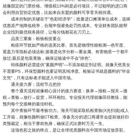
就像固定的门票价格。增值税13%则是必付项目，不过聪明的进口商
会利用自贸协定优惠，比如来自东盟的颜料可享零关税待遇。
成本控制的关键在于"色彩经济学"：批量进口摊薄单位成本，选择
优惠原产地降低税率，合规申报避免处罚性成本。专业财务团队能帮
企业找到最优税务路径，让每分钱都花在刀刃上。
品质三重奏：检验检疫要点
检疫环节犹如严格的选美比赛。首先是物理性能检测—色牢度、
遮盖力等指标必须达标;接着是化学分析—重金属、有害物质一个都不
放过;最后是包装查验，确保运输途中不会"掉色"。
特殊颜料还需提供"素颜声明"—不添加稳定剂证明。就像天然美女
不需要PS，环保型颜料也要证明其纯净度。检验证书就是颜料的"毕业
文凭"，只有达标者才能进入中国市场。
通关接力赛：流程节点把控
整个通关流程就像精心设计的接力赛道：换单→报检→报关→缴
税→查验→放行→提货，环环相扣。专业报关代理就像田径教练，能
预判每个交接棒的最佳时机。
其中查验环节最考验功力。海关可能采取机检查验(X光扫描)或人
工开箱，就像给颜料做CT检查。准备充分的进口商通常会提前做好归
类预裁定，相当于赛前热身，确保正式比赛时万无一失。
这场色彩之旅的终点，是让全球优质颜料在中国市场绽放异彩。