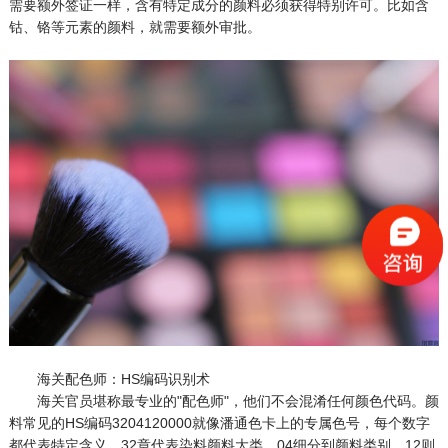
需要额外签证一样，含有特定成分的颜料必须获得特别许可。比如含
钴、铬等元素的颜料，就需要额外审批。
海关配色师：HS编码识别术
海关官员堪称最专业的"配色师"，他们不会混淆任何颜色代码。颜
料常见的HS编码3204120000就像潘通色卡上的专属色号，每个数字
都代表特定含义。32章代表染料颜料大类，04细分到颜料类别，12则