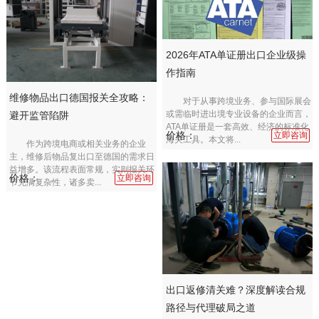
2026年ATA单证册出口企业级操
作指南
维修物品出口德国报关全攻略：
对于从事跨境业务、参与国际展会
或需临时进出境专业设备的企业而言，
避开监管陷阱
ATA单证册是一套高效、经济的标准化
价格：
立即咨询
海关工具。本文将...
作为跨境电商或相关业务的企业
主，维修后物品复出口至德国的需求日
益增多。该流程表面常规，实则报关环
价格：
立即咨询
节充满复杂性，诸多卖...
出口返修清关难？深度解读合规
路径与代理破局之道