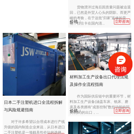
货物漂洋过海后因质量问题被迫退
回，已然是外贸人心头的阴影。而更严
峻的考验，在于这批“归家”返修的货
价格：
立即咨询
物，往往卡在国内清...
材料加工生产设备出口代理法规
及操作全流程指南
作为国际供应链中的重要环节，材
料加工生产设备(涵盖车床、铣床、磨
日本二手注塑机进口全流程拆解
床及各类拥有“成形控制”数控功能的同
与风险规避指南
价格：
立即咨询
类机床)的出口，...
对于许多希望以合理成本进行产线
升级的国内制造企业来说，从日本进口
二手注塑机是一项颇具性价比的选择。