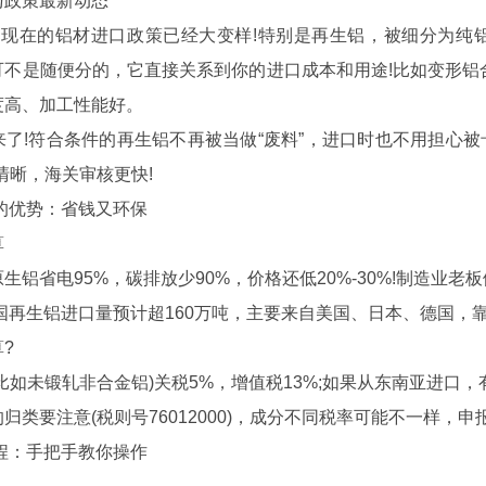
政策最新动态
在的铝材进口政策已经大变样!特别是再生铝，被细分为纯铝
不是随便分的，它直接关系到你的进口成本和用途!比如变形铝合
度高、加工性能好。
符合条件的再生铝不再被当做“废料”，进口时也不用担心被卡。
清晰，海关审核更快!
优势：省钱又环保
算
省电95%，碳排放少90%，价格还低20%-30%!制造业老板
再生铝进口量预计超160万吨，主要来自美国、日本、德国，靠
?
未锻轧非合金铝)关税5%，增值税13%;如果从东南亚进口，
要注意(税则号76012000)，成分不同税率可能不一样，申
：手把手教你操作