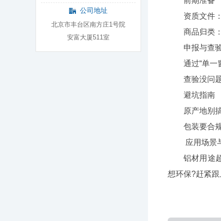
前期准备
公司地址
资质文件：进出
北京市丰台区南方庄1号院
商品归类：H
安富大厦511室
申报与查
通过“单一窗
查验没问题后
避坑指南
原产地别搞错
包装要合规：
应用场景与
铝材用途超广!
想环保?赶紧跟