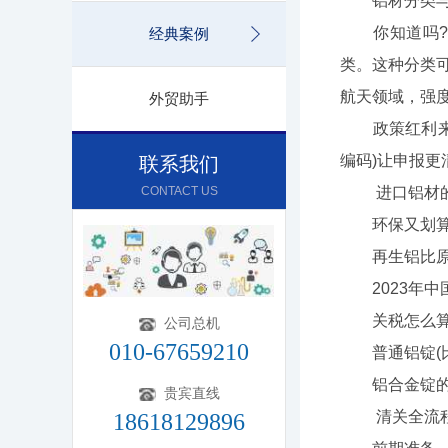
铝材分类与
你知道吗?现
经典案例
类。这种分类可
航天领域，强
外贸助手
政策红利来了!
编码)让申报更
联系我们
CONTACT US
进口铝材的
环保又划
再生铝比原生铝
2023年中国
关税怎么算
公司总机
010-67659210
普通铝锭(比如
铝合金锭的归类
贵宾直线
清关全流程
18618129896