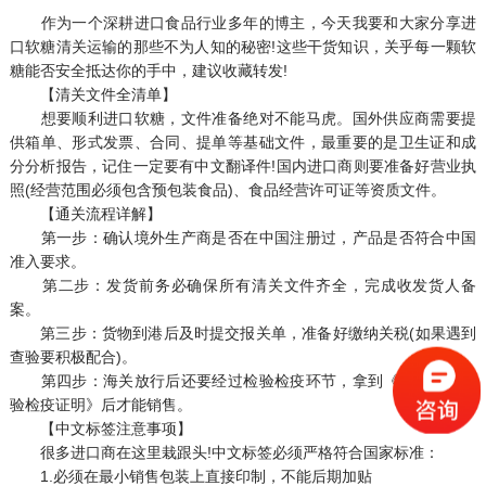
作为一个深耕进口食品行业多年的博主，今天我要和大家分享进
口软糖清关运输的那些不为人知的秘密!这些干货知识，关乎每一颗软
糖能否安全抵达你的手中，建议收藏转发!
【清关文件全清单】
想要顺利进口软糖，文件准备绝对不能马虎。国外供应商需要提
供箱单、形式发票、合同、提单等基础文件，最重要的是卫生证和成
分分析报告，记住一定要有中文翻译件!国内进口商则要准备好营业执
照(经营范围必须包含预包装食品)、食品经营许可证等资质文件。
【通关流程详解】
第一步：确认境外生产商是否在中国注册过，产品是否符合中国
准入要求。
第二步：发货前务必确保所有清关文件齐全，完成收发货人备
案。
第三步：货物到港后及时提交报关单，准备好缴纳关税(如果遇到
查验要积极配合)。
第四步：海关放行后还要经过检验检疫环节，拿到《入境货物检
验检疫证明》后才能销售。
【中文标签注意事项】
很多进口商在这里栽跟头!中文标签必须严格符合国家标准：
1.必须在最小销售包装上直接印制，不能后期加贴