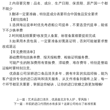
2.内容要完整：品名、成分、生产日期、保质期、原产国一个都
不能少
3.翻译一定要准确，特别是成分表要符合中国食品安全要求
【避坑指南】
1.选择海运提单时优先考虑船公司提单，不要选货代提单，能省
下不少换单费
2.时间规划很重要!收发货人备案、标签备案都要提前完成
3.如果用木质包装，一定要准备好熏蒸证明，否则可能被要求整
改或退运
【常见费用清单】
基础费用包括换单费、报关报检费、检验证明服务费。
可能产生的附加费用有查验费、滞箱费、堆存费等，特别是整箱
运输时要特别注意。
优鼎嘉公司深耕进口食品清关多年，拥有丰富的实战经验，能为
客户提供专业的进口咨询和清关服务。从文件准备到最终上架，每一
个环节都至关重要，掌握这些秘诀，让你的进口软糖之路更加顺畅!
上一篇：艺术品进口清关，优鼎嘉北京专人护，零风险！
下一篇：羊驼奶进口代理的水有多深？这家公司给出了标准答案