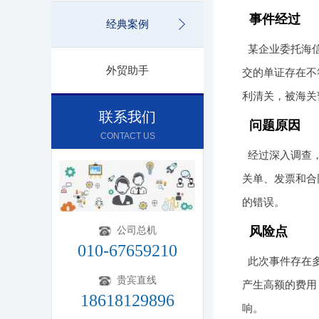
事件经过
经典案例
某企业委托海
外贸助手
交的单证存在不
利清关，被海关
联系我们
问题原因
CONTACT US
经过深入调查
关单、发票和合
的错误。
公司总机
风险点
010-67659210
此次事件存在
贵宾直线
产生高额的费用
18618129896
响。