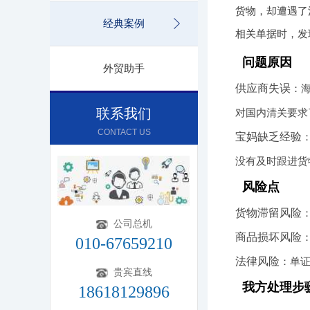
货物，却遭遇了
经典案例
相关单据时，发
问题原因
外贸助手
供应商失误
：
联系我们
对国内清关要求
CONTACT US
宝妈缺乏经验
没有及时跟进货
风险点
货物滞留风险
公司总机
商品损坏风险
010-67659210
法律风险
：单
贵宾直线
我方处理步
18618129896