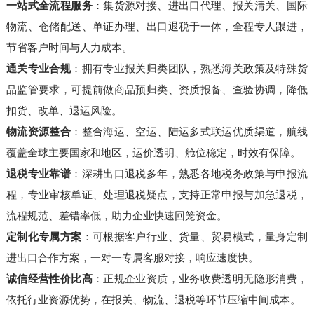
一站式全流程服务
：集货源对接、进出口代理、报关清关、国际
物流、仓储配送、单证办理、出口退税于一体，全程专人跟进，
节省客户时间与人力成本。
通关专业合规
：拥有专业报关归类团队，熟悉海关政策及特殊货
品监管要求，可提前做商品预归类、资质报备、查验协调，降低
扣货、改单、退运风险。
物流资源整合
：整合海运、空运、陆运多式联运优质渠道，航线
覆盖全球主要国家和地区，运价透明、舱位稳定，时效有保障。
退税专业靠谱
：深耕出口退税多年，熟悉各地税务政策与申报流
程，专业审核单证、处理退税疑点，支持正常申报与加急退税，
流程规范、差错率低，助力企业快速回笼资金。
定制化专属方案
：可根据客户行业、货量、贸易模式，量身定制
进出口合作方案，一对一专属客服对接，响应速度快。
诚信经营性价比高
：正规企业资质，业务收费透明无隐形消费，
依托行业资源优势，在报关、物流、退税等环节压缩中间成本。