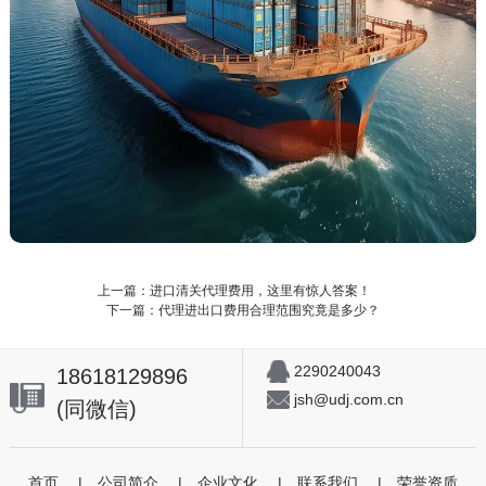
上一篇：进口清关代理费用，这里有惊人答案！
下一篇：代理进出口费用合理范围究竟是多少？
2290240043
18618129896
jsh@udj.com.cn
(同微信)
首页
|
公司简介
|
企业文化
|
联系我们
|
荣誉资质